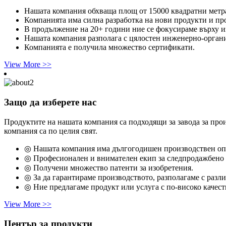
Нашата компания обхваща площ от 15000 квадратни метр
Компанията има силна разработка на нови продукти и пр
В продължение на 20+ години ние се фокусираме върху из
Нашата компания разполага с цялостен инженерно-орган
Компанията е получила множество сертификати.
View More >>
Защо да изберете нас
Продуктите на нашата компания са подходящи за завода за про
компания са по целия свят.
◎ Нашата компания има дългогодишен производствен оп
◎ Професионален и внимателен екип за следпродажбено
◎ Получени множество патенти за изобретения.
◎ За да гарантираме производството, разполагаме с разли
◎ Ние предлагаме продукт или услуга с по-високо качест
View More >>
Център за продукти