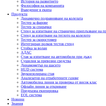
История на развитието
Философия на компанията
Въведение в екипа
Продукти
Динамично подравняване на колелата
Тестер за фарове
Тестер за спирачки
Стенд за изпитване на странично приплъзване на п
Стенд за изпитване на теглото на колелото
Тестер за скоростомер
Интегриран ролков тестов стенд
Стойка за волан
АДАС
Стая за изпитване на автомобили при дъжд
Сушилня за превозни средства
Динамометър на шасито
HUD система
Звукоизолирана стая
Анализатор на отработените газове
Автомобилна линия за проверка от висок клас
Офлайн линия за откриване
Предпазна екипировка
EOL система
Новини
Знания