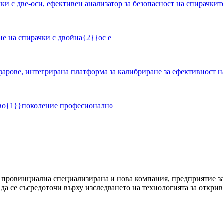
не на спирачки с двойна{2}}ос е
ново{1}}поколение професионално
провинциална специализирана и нова компания, предприятие за
а да се съсредоточи върху изследването на технологията за откри