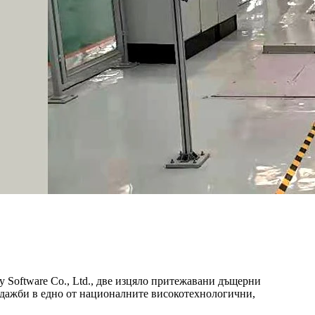
y Software Co., Ltd., две изцяло притежавани дъщерни
родажби в едно от националните високотехнологични,