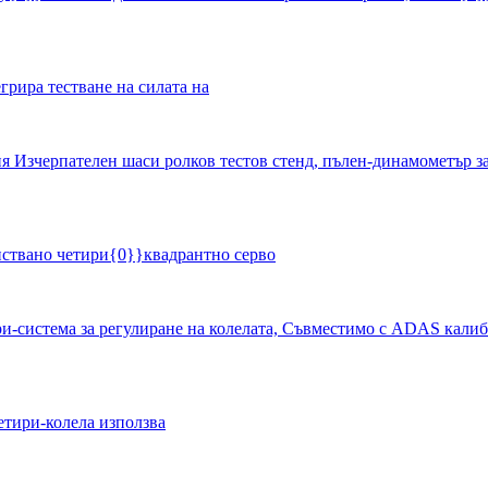
грира тестване на силата на
нствано четири{0}}квадрантно серво
етири-колела използва