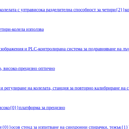
етири-колела използва
но, високо-прецизно оптично
исоко{0}}платформа за прецизно