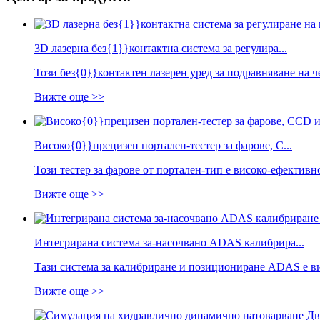
3D лазерна без{1}}контактна система за регулира...
Този без{0}}контактен лазерен уред за подравняване на ч
Вижте още >>
Високо{0}}прецизен портален-тестер за фарове, C...
Този тестер за фарове от портален-тип е високо-ефектив
Вижте още >>
Интегрирана система за-насочвано ADAS калибрира...
Тази система за калибриране и позициониране ADAS е в
Вижте още >>