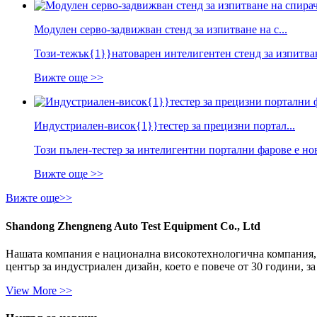
Модулен серво-задвижван стенд за изпитване на с...
Този-тежък{1}}натоварен интелигентен стенд за изпитва
Вижте още >>
Индустриален-висок{1}}тестер за прецизни портал...
Този пълен-тестер за интелигентни портални фарове е 
Вижте още >>
Вижте още>>
Shandong Zhengneng Auto Test Equipment Co., Ltd
Нашата компания е национална високотехнологична компания, 
център за индустриален дизайн, което е повече от 30 години, з
View More >>