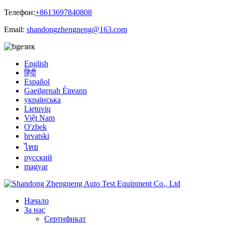
Телефон:
+8613697840808
Email:
shandongzhengneng@163.com
език
English
हिंदी
Español
Gaeilgenah Éireann
українська
Lietuvių
Việt Nam
O'zbek
hrvatski
ไทย
русский
magyar
Начало
За нас
Сертификат