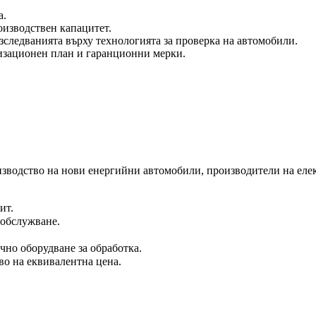
а.
оизводствен капацитет.
следванията върху технологията за проверка на автомобили.
изационен план и гаранционни мерки.
изводство на нови енергийни автомобили, производители на еле
ит.
 обслужване.
чно оборудване за обработка.
во на еквивалентна цена.