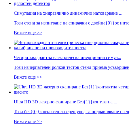
Симулация на хидравлично динамично натоварване ...
Този стенд за изпитване на спирачки с двойна{0}}ос инте
Вижте още >>
Четири-квадрантна електрическа инерционна симул...
Този изчерпателен ролков тестов стенд приема усъвърше
Вижте още >>
Ultra HD 3D лазерно сканиране Без{1}}контактна ...
Този без{0}}контактен лазерен уред за подравняване на ч
Вижте още >>